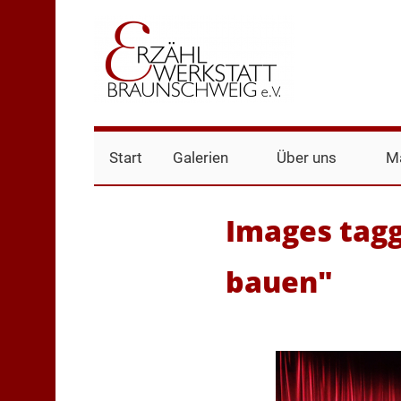
Zum
Inhalt
springen
Erzählwerkstatt
Erzählen
was
Start
Galerien
Über uns
Ma
bewegt,
Braunschweig
Offene
Erzählbühne
Braunschweig,
Images tag
Jugenerzählbühne
bauen"