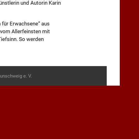
stlerin und Autorin Karin
n für Erwachsene“ aus
vom Allerfeinsten mit
Tiefsinn. So werden
unschweig e. V.