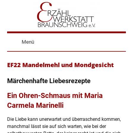
Zum
Inhalt
springen
Erzählwerkstatt
Erzählen
was
Menü
bewegt,
Braunschweig
Offene
Erzählbühne
EF22 Mandelmehl und Mondgesicht
Braunschweig,
Jugenerzählbühne
Märchenhafte Liebesrezepte
Ein Ohren-Schmaus mit Maria
Carmela Marinelli
Die Liebe kann unerwartet und überraschend kommen,
manchmal lässt sie auf sich warten, wie bei der