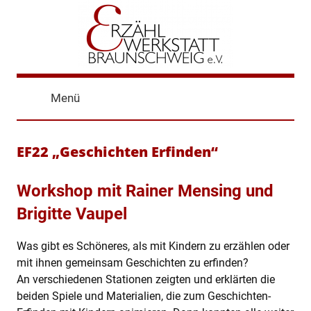
Zum
Inhalt
springen
Erzählwerkstatt
Erzählen
was
Menü
bewegt,
Braunschweig
Offene
Erzählbühne
EF22 „Geschichten Erfinden“
Braunschweig,
Jugenerzählbühne
Workshop mit Rainer Mensing und
Brigitte Vaupel
Was gibt es Schöneres, als mit Kindern zu erzählen oder
mit ihnen gemeinsam Geschichten zu erfinden?
An verschiedenen Stationen zeigten und erklärten die
beiden Spiele und Materialien, die zum Geschichten-